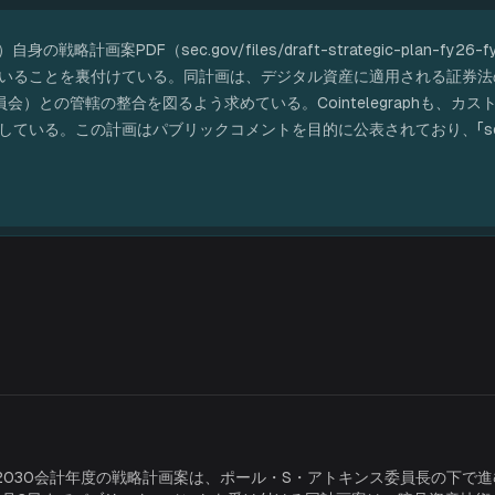
計画案PDF（sec.gov/files/draft-strategic-plan-fy26
いることを裏付けている。同計画は、デジタル資産に適用される証券法
会）との管轄の整合を図るよう求めている。Cointelegraphも、
る。この計画はパブリックコメントを目的に公表されており、「seeking 
6-2030会計年度の戦略計画案は、ポール・S・アトキンス委員長の下