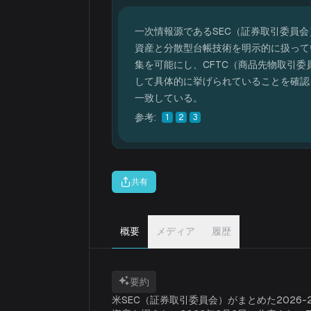
一次情報源であるSEC（証券取引委員会）自身の戦略
資産と分散型台帳技術を明示的に扱って
集を可能にし、CFTC（商品先物取引委員
して具体的に挙げられていることを確認してい
一致している。
参考
:
1
2
3
共有
概要
メディア
履歴
要約
米SEC（証券取引委員会）がまとめた202