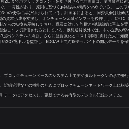
、7月2日までパブリックコメントを受け付ける同計画案は、暗号資産技
で、一貫性があり、原則に基づく」枠組みの構築を求めている。 この
）の3つの使命に結び付けられている。計画案によると、同委員会は証券
型の資本形成を支援し、オンチェーン金融インフラを後押しし、CFTC
規制からの転換も示唆しており、職員に対して詐欺と相場操縦に重点を置
によって評価されるとしている。仮想通貨以外では、中小企業の資本形成障
GAR提出システムの刷新、さらに監督強化とコスト削減に向けた人工知
約207兆ドルを監督し、EDGAR上で約19テラバイトの開示データを
、ブロックチェーンベースのシステム上でデジタルトークンの形で発行
、記録管理などの機能のためにブロックチェーンネットワーク上に構築
引データにアクセスし、更新できる共有型のデジタル記録システム。