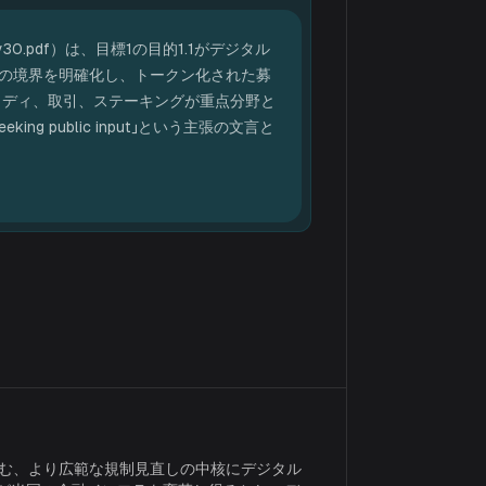
-fy30.pdf）は、目標1の目的1.1がデジタル
の境界を明確化し、トークン化された募
カストディ、取引、ステーキングが重点分野と
public input」という主張の文言と
で進む、より広範な規制見直しの中核にデジタル