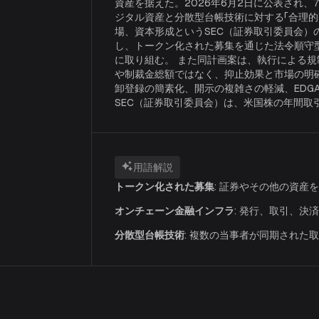
資産を据えた。2026年6月2日に公表され
ジタル資産と分散型台帳技術に対する「合理的
場、資本形成というSEC（証券取引委員会
し、トークン化された募集を通じた法令順守
に取り組む。 また同計画案は、執行による
や制裁金総額ではなく、抑止効果と市場の明確性
卸登録の簡素化、開示の複雑さの軽減、ED
SEC（証券取引委員会）は、米国株の年間取引
用語解説
トークン化された募集
:
証券やその他の資産を
オンチェーン金融インフラ
:
発行、取引、決済
分散型台帳技術
:
複数の当事者が同期された取