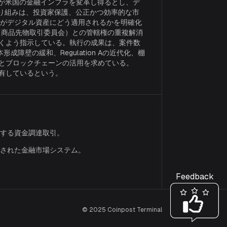
術が米国の金融インフラを変革し得るとし、デ
取り組みは、投資家保護、公正かつ効率的な市
法がデジタル資産にどう適用されるかを明確化
（商品先物取引委員会）との管轄権の重複解消
くよう指示している。執行の成果は、案件数
壁の緩和、Regulation Aの近代化、棚
能とブロックチェーンの活用を求めている。
保有しているという。
する資金調達取引。
された金融市場システム。
Feedback
© 2025 Coinpost Terminal