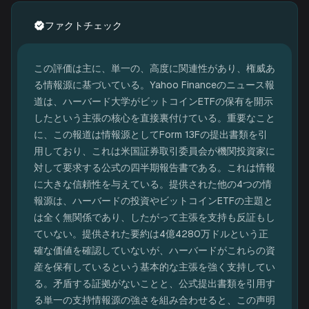
ファクトチェック
この評価は主に、単一の、高度に関連性があり、権威あ
る情報源に基づいている。Yahoo Financeのニュース報
道は、ハーバード大学がビットコインETFの保有を開示
したという主張の核心を直接裏付けている。重要なこと
に、この報道は情報源としてForm 13Fの提出書類を引
用しており、これは米国証券取引委員会が機関投資家に
対して要求する公式の四半期報告書である。これは情報
に大きな信頼性を与えている。提供された他の4つの情
報源は、ハーバードの投資やビットコインETFの主題と
は全く無関係であり、したがって主張を支持も反証もし
ていない。提供された要約は4億4280万ドルという正
確な価値を確認していないが、ハーバードがこれらの資
産を保有しているという基本的な主張を強く支持してい
る。矛盾する証拠がないことと、公式提出書類を引用す
る単一の支持情報源の強さを組み合わせると、この声明