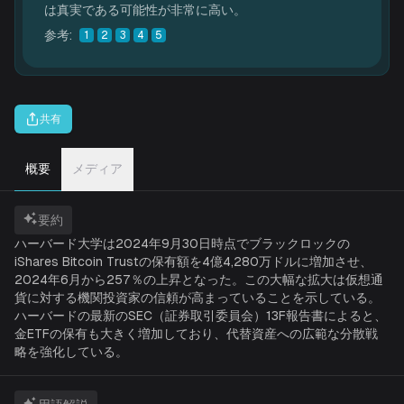
は真実である可能性が非常に高い。
参考
:
1
2
3
4
5
共有
概要
メディア
要約
ハーバード大学は2024年9月30日時点でブラックロックの
iShares Bitcoin Trustの保有額を4億4,280万ドルに増加させ、
2024年6月から257％の上昇となった。この大幅な拡大は仮想通
貨に対する機関投資家の信頼が高まっていることを示している。
ハーバードの最新のSEC（証券取引委員会）13F報告書によると、
金ETFの保有も大きく増加しており、代替資産への広範な分散戦
略を強化している。